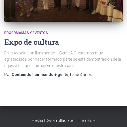
PROGRMAMAS Y EVENTOS
Expo de cultura
En la Asociación Iluminando + Gente A.C. estamos muy
agradecidos por haber formado parte de esta demostración de la
riqueza cultural que hay en nuestro país
Por
Contenido Iluminando + gente
, hace
3 años
Hestia | Desarrollado por
ThemeIsle