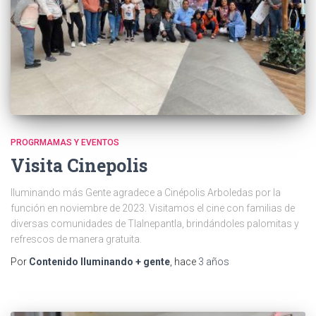
PROGRMAMAS Y EVENTOS
Visita Cinepolis
Iluminando más Gente agradece a Cinépolis Arboledas por la
función en noviembre de 2023. Visitamos el cine con familias de
diversas comunidades de Tlalnepantla, brindándoles palomitas y
refrescos de manera gratuita.
Por
Contenido Iluminando + gente
, hace
3 años